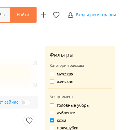
Найти
йск
Вход и регистрация
Фильтры
Категории одежды
мужская
женская
Ассортимент
ет сейчас
головные уборы
дубленки
кожа
полушубки