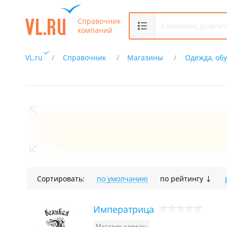
Справочник
компаний
VL.ru
Справочник
Магазины
Одежда, обу
Сортировать:
по умолчанию
по рейтингу
Императрица
Магазин одежды