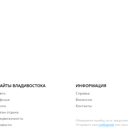
САЙТЫ ВЛАДИВОСТОКА
ИНФОРМАЦИЯ
вто
Справка
фиша
Вакансии
ино
Контакты
азы отдыха
едвижимость
Обнаружили ошибку, есть предложе
овости
Отправьте нам
сообщение
или пись