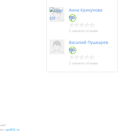
Анна Крикунова
2 свежих отзыва
Василий Пушкарев
2 свежих отзыва
ния?
мо:
spr@VL.ru