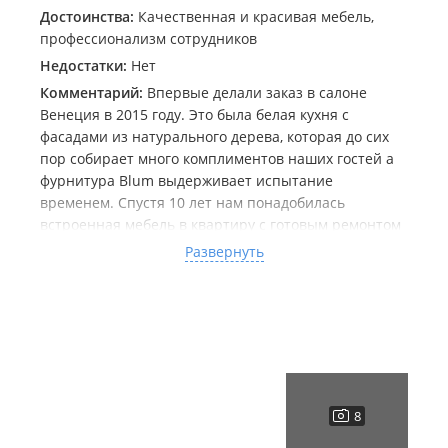
Достоинства:
Качественная и красивая мебель,
профессионализм сотрудников
Недостатки:
Нет
Комментарий:
Впервые делали заказ в салоне
Венеция в 2015 году. Это была белая кухня с
фасадами из натурального дерева, которая до сих
пор собирает много комплиментов наших гостей а
фурнитура Blum выдерживает испытание
временем. Спустя 10 лет нам понадобилась
встроенная мебель в квартиру с готовым ремонтом
и абсолютно все комнаты мы оборудовали мебелью
Развернуть
от Венеции. Это были разной сложности проекты,
много нестандартных вопросов пришлось решить и
менеджеры в салоне (Михаил и Евгения) нам очень
в этом помогли. Очень хочется отметить, что
благодаря профессионализму и грамотности
именно сотрудников Венеции нам удалось
реализовать сложный проект кухни, в котором были
задействованы 2 компании: Венеция и Прайм
интерьер. В итоге абсолютно все проекты: 2 детских