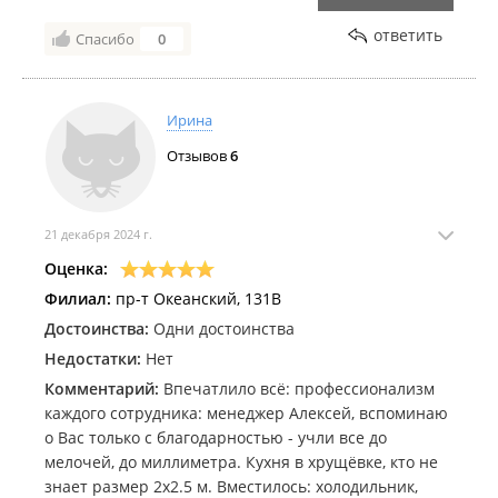
комнаты со шкафами и столами, гардеробная, кухня,
ответить
Спасибо
0
шкафы в прихожей, 2 тв зоны и консоль были
выполнены максимально качественно и
клиентоориентированно. Любые вопросы и
сложности решались в моменте. Результатом очень
Ирина
довольны.
Отзывов
6
21 декабря 2024 г.
Оценка:
Филиал:
пр-т Океанский, 131В
Достоинства:
Одни достоинства
Недостатки:
Нет
Комментарий:
Впечатлило всё: профессионализм
каждого сотрудника: менеджер Алексей, вспоминаю
о Вас только с благодарностью - учли все до
мелочей, до миллиметра. Кухня в хрущёвке, кто не
знает размер 2х2.5 м. Вместилось: холодильник,