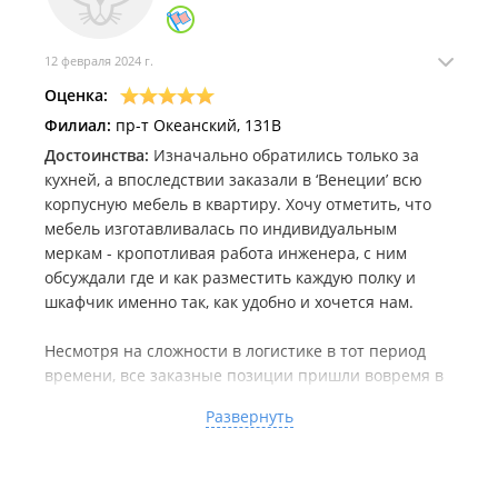
12 февраля 2024 г.
Оценка:
Филиал:
пр-т Океанский, 131В
Достоинства:
Изначально обратились только за
кухней, а впоследствии заказали в ‘Венеции’ всю
корпусную мебель в квартиру. Хочу отметить, что
мебель изготавливалась по индивидуальным
меркам - кропотливая работа инженера, с ним
обсуждали где и как разместить каждую полку и
шкафчик именно так, как удобно и хочется нам.
Несмотря на сложности в логистике в тот период
времени, все заказные позиции пришли вовремя в
оговоренный срок.
Развернуть
Мебель получилась очень красивой и
функциональной. Мы очень довольны, спасибо!