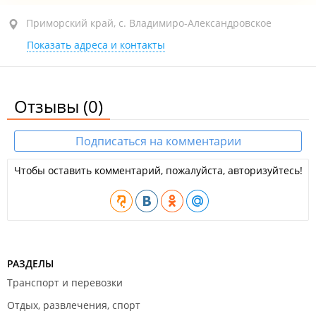
Приморский край, с. Владимиро-
Приморский край, с. Владимиро-Александровское
Александровское, ул. Рихарда Зорге, 36Б
Показать адреса и контакты
1-й этаж
открыто: 09:00–19:00
Отзывы
(0)
Подписаться на комментарии
Чтобы оставить комментарий, пожалуйста, авторизуйтесь!
РАЗДЕЛЫ
Транспорт и перевозки
Отдых, развлечения, спорт