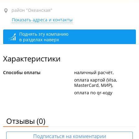
район "Океанская", ул. Успенского, 106А
район "Океанская"
Показать адреса и контакты
1-й этаж
открыто: 09:00–22:00
Поднять эту компанию
в разделах наверх
Характеристики
Способы оплаты
наличный расчёт
оплата картой (Visa,
MasterCard, МИР)
оплата по qr-коду
Отзывы
(0)
Подписаться на комментарии