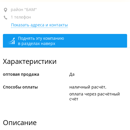
район "БАМ", ул. Выселковая, 187
район "БАМ"
1 телефон
+7 914 790-75-84
Показать адреса и контакты
закрыто, откроется в 09:00
Поднять эту компанию
в разделах наверх
Характеристики
оптовая продажа
Да
Способы оплаты
наличный расчёт
оплата через расчётный
счёт
Описание