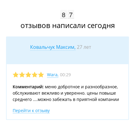
7
8
8
6
7
7
отзывов
написали сегодня
Ковальчук Максим,
27 лет
00:29
Wara
,
Комментарий:
меню добротное и разнообразное,
обслуживают вежливо и уверенно. цены повыше
среднего ....можно забежать в приятной компании
Перейти к отзыву