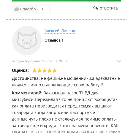
ответить
Спасибо
0
Алексей. Липецк.
Отзывов
1
отредактировано 26 ноября 2015 г.
Оценка:
Достоинства:
не фейки,не мошенники,а адекватные
люди,отлично выполняющие свою работу!!!
Комментарий:
Заказывал насос ТНВД для
митсубиси.Переживал что не пришлют вообще,так
как оплата производится перед тем,как вышлют
товар,да и когда запросили паспортные
данные,чуть плохо не стало-думал помимо оплаты
за товар,ещё и кредит хотят на меня повесить. КАК
ОКАЗАЛОСЬ,ВСЕ ПЕРЕЖИВАНИЯ НАПРАСНЫ!!!! Товар