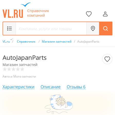
Справочник
компаний
VL.ru
/
Справочник
/
Магазин запчастей
/
AutoJapanParts
AutoJapanParts
Магазин запчастей
Авто и Мото запчасти
Характеристики
Описание
Отзывы
6