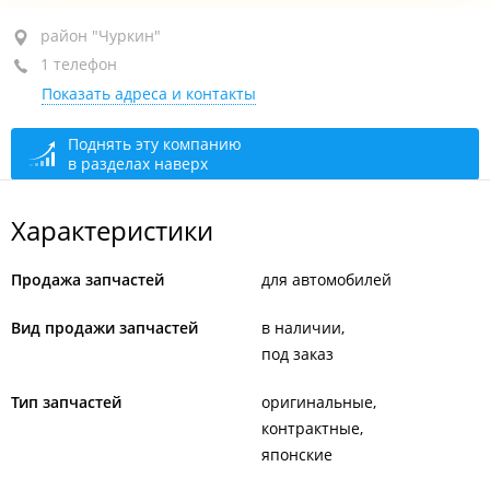
район "Чуркин", ул. Харьковская, 2
район "Чуркин"
1 телефон
1-й этаж
Показать адреса и контакты
+7 984 198-52-66
открыто: 10:00–18:00
Поднять эту компанию
в разделах наверх
Характеристики
Продажа запчастей
для автомобилей
Вид продажи запчастей
в наличии
под заказ
Тип запчастей
оригинальные
контрактные
японские