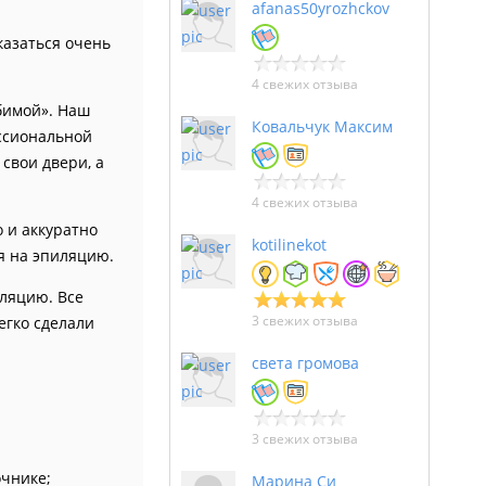
afanas50yrozhckov
казаться очень
4 свежих отзыва
бимой». Наш
Ковальчук Максим
ессиональной
свои двери, а
4 свежих отзыва
 и аккуратно
kotilinekot
я на эпиляцию.
ляцию. Все
3 свежих отзыва
егко сделали
света громова
3 свежих отзыва
очнике;
Марина Си