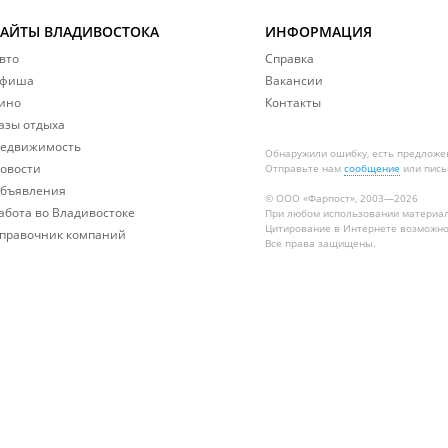
САЙТЫ ВЛАДИВОСТОКА
ИНФОРМАЦИЯ
вто
Справка
фиша
Вакансии
ино
Контакты
азы отдыха
едвижимость
Обнаружили ошибку, есть предложе
овости
Отправьте нам
сообщение
или пись
бъявления
© ООО «Фарпост», 2003—2026
абота во Владивостоке
При любом использовании материа
Цитирование в Интернете возможно
правочник компаний
Все права защищены.