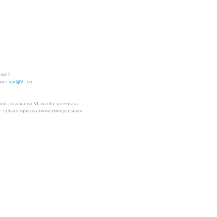
ния?
мо:
spr@VL.ru
лов
ссылка на VL.ru
обязательна.
 только при наличии гиперссылки.