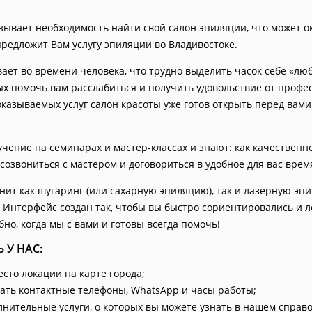
ызывает необходимость найти свой салон эпиляции, что может о
предложит Вам услугу эпиляции во Владивостоке.
т во времени человека, что трудно выделить часок себе «лю
ых помочь вам расслабиться и получить удовольствие от проф
азываемых услуг салон красоты уже готов открыть перед вами 
ение на семинарах и мастер-классах и знают: как качественно
созвониться с мастером и договориться в удобное для вас врем
т как шугаринг (или сахарную эпиляцию), так и лазерную эпи
 Интерфейс создан так, чтобы вы быстро сориентировались и л
бно, когда мы с вами и готовы всегда помочь!
 У НАС:
есто локации на карте города;
ать контактные телефоны, WhatsApp и часы работы;
лнительные услуги, о которых вы можете узнать в нашем справ