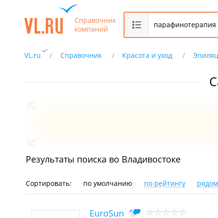
Справочник
компаний
VL.ru
Справочник
Красота и уход
Эпиля
С
Результаты поиска во Владивостоке
Сортировать:
по умолчанию
по рейтингу
рядом
EuroSun