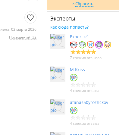
Сбросить
Эксперты
как сюда попасть?
лена: 02 марта 2026
Expert ✅
Посещений: 32
.
7 свежих отзывов
M Kriss
4 свежих отзыва
afanas50yrozhckov
4 свежих отзыва