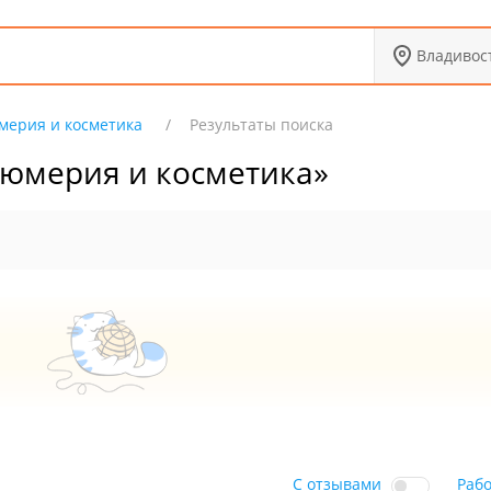
Владивос
ерия и косметика
Результаты поиска
фюмерия и косметика»
С отзывами
Раб