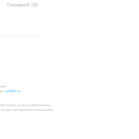
Посещений: 103
ния?
мо:
spr@VL.ru
лов
ссылка на VL.ru
обязательна.
 только при наличии гиперссылки.