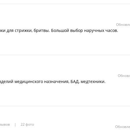
Обновле
нки для стрижки, бритвы. Большой выбор наручных часов.
Обновл
зделий медицинского назначения, БАД, медтехники.
тзывов
22 фото
Обновле