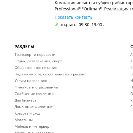
Компания является субдистрибьютором
Professional" "Orliman". Реализация т
Показать контакты
открыто: 09:30–19:00
РАЗДЕЛЫ
Транспорт и перевозки
А
Отдых, развлечения, спорт
А
Общественное питание
К
Недвижимость, строительство и ремонт
Б
Услуги населению
Н
Финансы и страхование
Н
Снабжение компаний
О
Для бизнеса
Р
Домашние животные
С
Красота и уход
Магазины
Мебель и интерьер
Медицина и здоровье