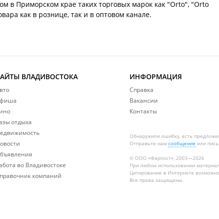
 в Приморском крае таких торговых марок как "Orto", "Orto
овара как в рознице, так и в оптовом канале.
САЙТЫ ВЛАДИВОСТОКА
ИНФОРМАЦИЯ
вто
Справка
фиша
Вакансии
ино
Контакты
азы отдыха
едвижимость
Обнаружили ошибку, есть предложе
овости
Отправьте нам
сообщение
или пись
бъявления
© ООО «Фарпост», 2003—2026
абота во Владивостоке
При любом использовании материа
Цитирование в Интернете возможно
правочник компаний
Все права защищены.