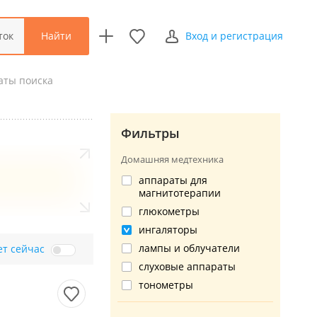
Найти
ток
Вход и регистрация
аты поиска
Фильтры
Домашняя медтехника
аппараты для
магнитотерапии
глюкометры
ингаляторы
лампы и облучатели
ет сейчас
слуховые аппараты
тонометры