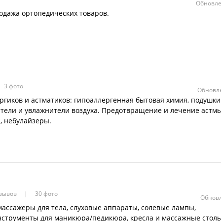
Обновле
одажа ортопедических товаров.
3 фото
Обновле
ргиков и астматиков: гипоаллергенная бытовая химия, подушки
тители и увлажнители воздуха. Предотвращение и лечение астм
, небулайзеры.
тзывов
30 фото
Обновл
массажеры для тела, слуховые аппараты, солевые лампы,
нструменты для маникюра/педикюра, кресла и массажные стол