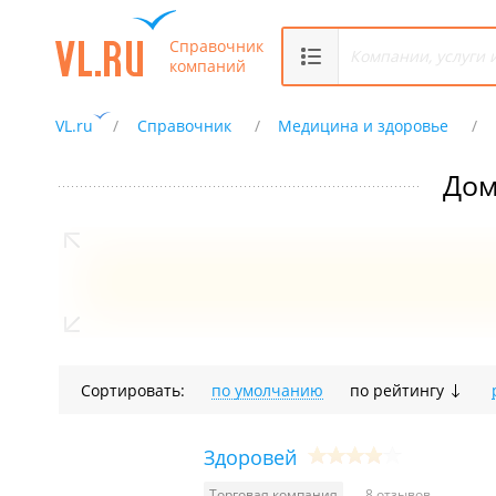
Справочник
компаний
VL.ru
Справочник
Медицина и здоровье
Дом
Сортировать:
по умолчанию
по рейтингу
Здоровей
Торговая компания
8 отзывов