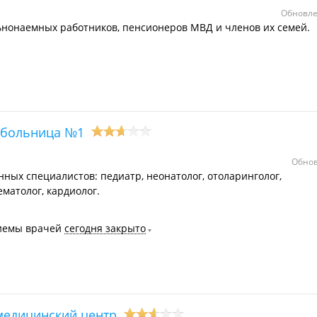
Обновле
ьнонаемных работников, пенсионеров МВД и членов их семей.
я больница №1
Обнов
ых специалистов: педиатр, неонатолог, отоларинголог,
гематолог, кардиолог.
иемы врачей
сегодня закрыто
медицинский центр