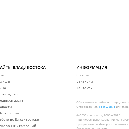
САЙТЫ ВЛАДИВОСТОКА
ИНФОРМАЦИЯ
вто
Справка
фиша
Вакансии
ино
Контакты
азы отдыха
едвижимость
Обнаружили ошибку, есть предложе
овости
Отправьте нам
сообщение
или пись
бъявления
© ООО «Фарпост», 2003—2026
абота во Владивостоке
При любом использовании материа
Цитирование в Интернете возможно
правочник компаний
Все права защищены.