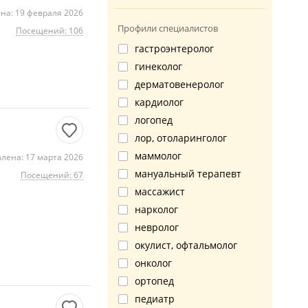
на: 19 февраля 2026
Профили специалистов
Посещений: 106
гастроэнтеролог
гинеколог
дерматовенеролог
кардиолог
логопед
лор, отоларинголог
маммолог
лена: 17 марта 2026
мануальный терапевт
Посещений: 67
массажист
нарколог
невролог
окулист, офтальмолог
онколог
ортопед
педиатр