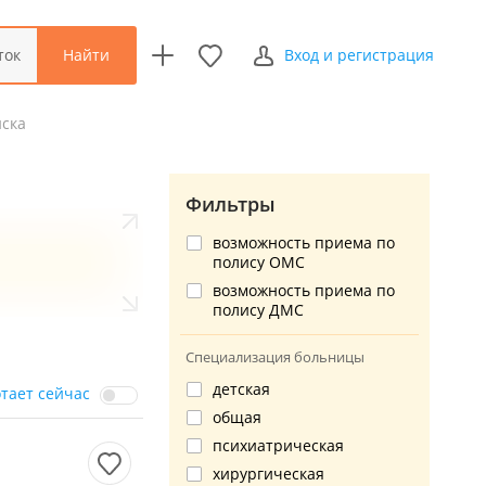
Найти
ток
Вход и регистрация
иска
Фильтры
возможность приема по
полису ОМС
возможность приема по
полису ДМС
Специализация больницы
детская
отает сейчас
общая
психиатрическая
хирургическая