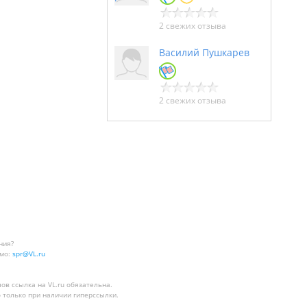
2 свежих отзыва
Василий Пушкарев
2 свежих отзыва
ния?
мо:
spr@VL.ru
лов
ссылка на VL.ru
обязательна.
 только при наличии гиперссылки.