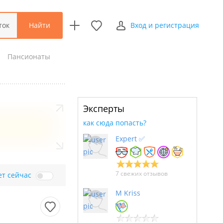
Найти
ток
Вход и регистрация
Пансионаты
Эксперты
как сюда попасть?
Expert ✅
7 свежих отзывов
ет сейчас
M Kriss