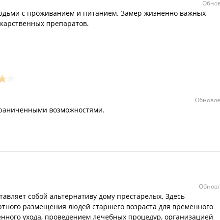
Обнов
юдьми с проживанием и питанием. Замер жизненно важных
екарственных препаратов.
Обновле
граниченными возможностями.
Обновл
авляет собой альтернативу дому престарелых. Здесь
ртного размещения людей старшего возраста для временного
нного ухода, проведением лечебных процедур, организацией