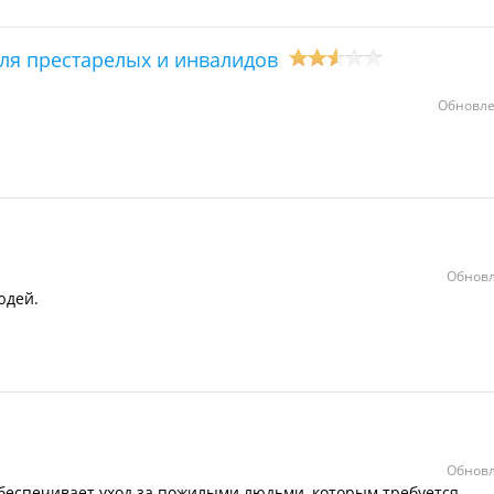
ля престарелых и инвалидов
Обновле
Обновл
юдей.
Обновл
беспечивает уход за пожилыми людьми, которым требуется