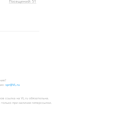
Посещений: 51
ния?
мо:
spr@VL.ru
лов
ссылка на VL.ru
обязательна.
 только при наличии гиперссылки.