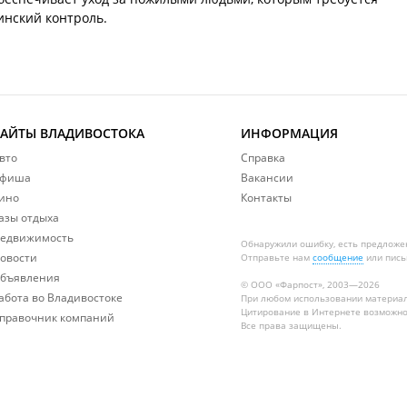
инский контроль.
САЙТЫ ВЛАДИВОСТОКА
ИНФОРМАЦИЯ
вто
Справка
фиша
Вакансии
ино
Контакты
азы отдыха
едвижимость
Обнаружили ошибку, есть предложе
овости
Отправьте нам
сообщение
или пись
бъявления
© ООО «Фарпост», 2003—2026
абота во Владивостоке
При любом использовании материа
Цитирование в Интернете возможно
правочник компаний
Все права защищены.