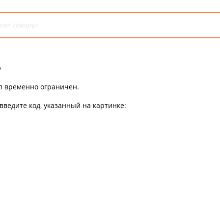
ь
уп временно ограничен.
введите код, указанный на картинке: