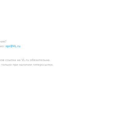
ния?
мо:
spr@VL.ru
лов
ссылка на VL.ru
обязательна.
 только при наличии гиперссылки.