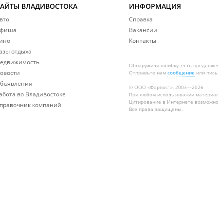
САЙТЫ ВЛАДИВОСТОКА
ИНФОРМАЦИЯ
вто
Справка
фиша
Вакансии
ино
Контакты
азы отдыха
едвижимость
Обнаружили ошибку, есть предложе
овости
Отправьте нам
сообщение
или пись
бъявления
© ООО «Фарпост», 2003—2026
абота во Владивостоке
При любом использовании материа
Цитирование в Интернете возможно
правочник компаний
Все права защищены.