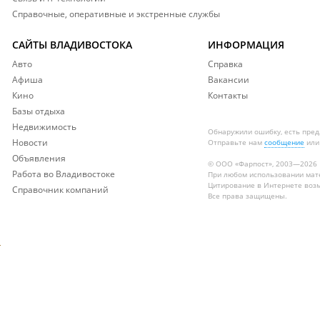
Справочные, оперативные и экстренные службы
САЙТЫ ВЛАДИВОСТОКА
ИНФОРМАЦИЯ
Авто
Справка
Афиша
Вакансии
Кино
Контакты
Базы отдыха
Недвижимость
Обнаружили ошибку, есть пре
Новости
Отправьте нам
сообщение
или
Объявления
© ООО «Фарпост», 2003—2026
Работа во Владивостоке
При любом использовании ма
Цитирование в Интернете возм
Справочник компаний
Все права защищены.