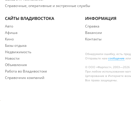
Справочные, оперативные и экстренные службы
САЙТЫ ВЛАДИВОСТОКА
ИНФОРМАЦИЯ
Авто
Справка
Афиша
Вакансии
Кино
Контакты
Базы отдыха
Недвижимость
Обнаружили ошибку, есть пре
Новости
Отправьте нам
сообщение
или
Объявления
© ООО «Фарпост», 2003—2026
Работа во Владивостоке
При любом использовании ма
Цитирование в Интернете возм
Справочник компаний
Все права защищены.