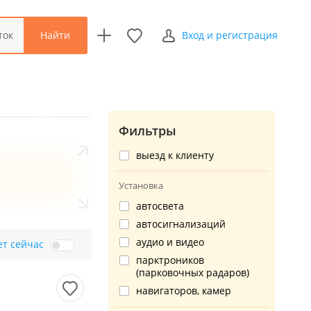
Найти
ток
Вход и регистрация
Фильтры
выезд к клиенту
Установка
автосвета
автосигнализаций
аудио и видео
ет сейчас
парктроников
(парковочных радаров)
навигаторов, камер