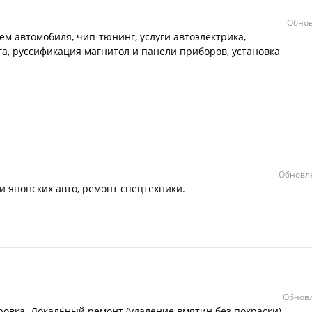
Обнов
м автомобиля, чип-тюнинг, услуги автоэлектрика,
а, руссификация магнитол и панели приборов, установка
Обновле
и японских авто, ремонт спецтехники.
Обновл
овка. Локальный ремонт (удаление вмятин без покраски).