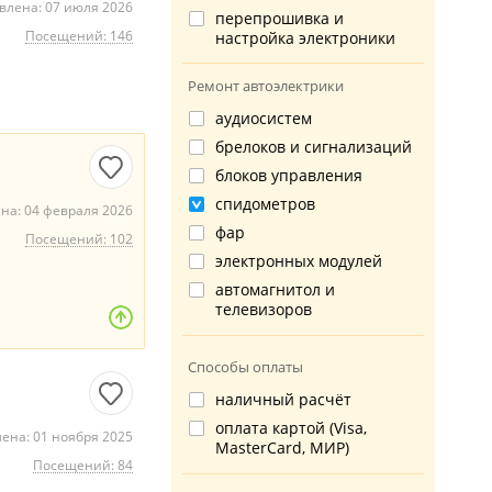
влена: 07 июля 2026
перепрошивка и
Посещений: 146
настройка электроники
Ремонт автоэлектрики
аудиосистем
брелоков и сигнализаций
блоков управления
спидометров
на: 04 февраля 2026
фар
Посещений: 102
электронных модулей
автомагнитол и
телевизоров
Способы оплаты
наличный расчёт
оплата картой (Visa,
ена: 01 ноября 2025
MasterCard, МИР)
Посещений: 84