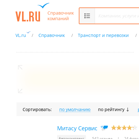
Справочник
компаний
VL.ru
Справочник
Транспорт и перевозки
Сортировать:
по умолчанию
по рейтингу
Митасу Сервис
Автокомплекс
542 отзыва
24 фото