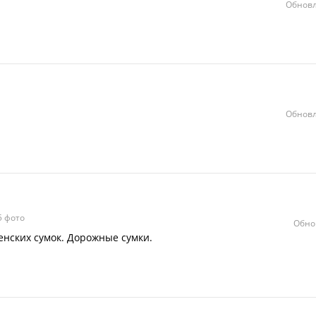
Обновл
Обновл
 фото
Обно
енских сумок. Дорожные сумки.