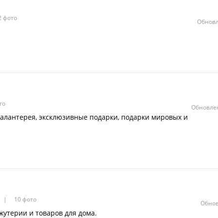
 фото
Обновл
то
Обновлен
алантерея, эксклюзивные подарки, подарки мировых и
10 фото
Обнов
утерии и товаров для дома.