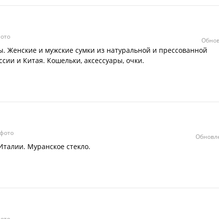
ото
Обнов
. Женские и мужские сумки из натуральной и прессованной
ссии и Китая. Кошельки, аксессуары, очки.
фото
Обновле
талии. Муранское стекло.
ото