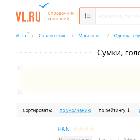
Справочник
компаний
VL.ru
Справочник
Магазины
Одежда, обу
Сумки, гол
Сортировать:
по умолчанию
по рейтингу
H&N
Магазин одежды
1 отзыв
5 фото