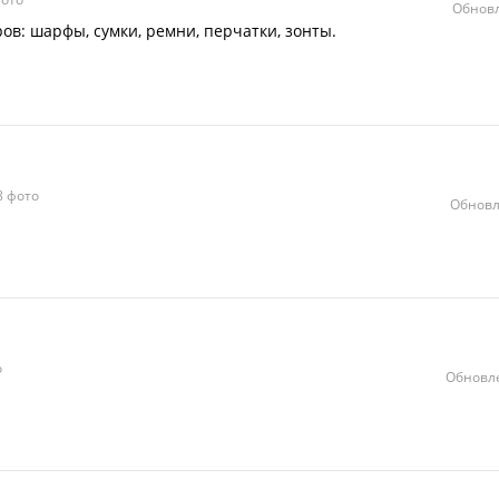
Обновл
ов: шарфы, сумки, ремни, перчатки, зонты.
 фото
Обновл
о
Обновле