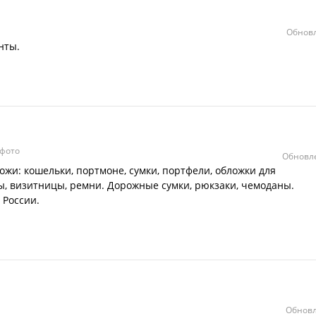
Обновл
нты.
фото
Обновле
ожи: кошельки, портмоне, сумки, портфели, обложки для
ы, визитницы, ремни. Дорожные сумки, рюкзаки, чемоданы.
 России.
Обновл