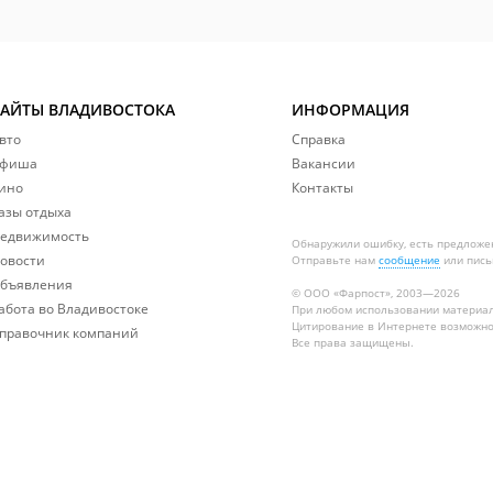
САЙТЫ ВЛАДИВОСТОКА
ИНФОРМАЦИЯ
вто
Справка
фиша
Вакансии
ино
Контакты
азы отдыха
едвижимость
Обнаружили ошибку, есть предложе
овости
Отправьте нам
сообщение
или пись
бъявления
© ООО «Фарпост», 2003—2026
абота во Владивостоке
При любом использовании материа
Цитирование в Интернете возможно
правочник компаний
Все права защищены.