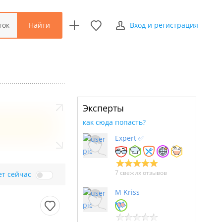
Найти
ток
Вход и регистрация
Эксперты
как сюда попасть?
Expert ✅
7 свежих отзывов
ет сейчас
M Kriss