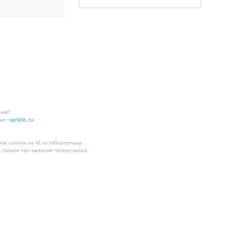
ния?
мо:
spr@VL.ru
лов
ссылка на VL.ru
обязательна.
 только при наличии гиперссылки.