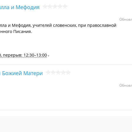
илла и Мефодия
Обновл
ла и Мефодия, учителей словенских, при православной
нного Писания.
0, перерыв: 12:30–13:00
я Божией Матери
Обновл