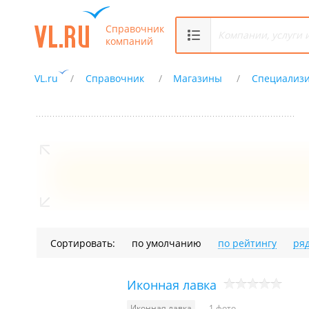
Справочник
компаний
VL.ru
Справочник
Магазины
Специализ
Сортировать:
по умолчанию
по рейтингу
ря
Иконная лавка
Иконная лавка
1 фото