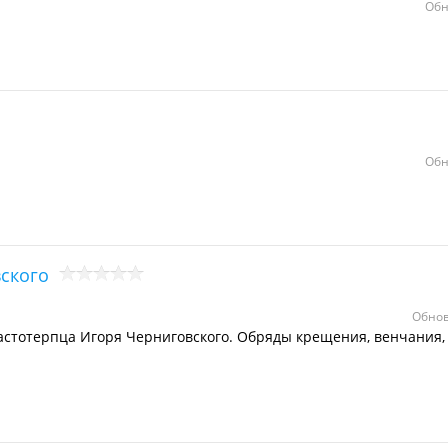
Обн
Обн
вского
Обнов
растотерпца Игоря Черниговского. Обряды крещения, венчания,