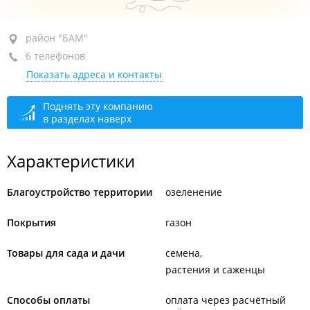
район "БАМ", ул. Иртышская, 23 стр. 3
район "БАМ"
6 телефонов
+7 914 791-92-20
Показать адреса и контакты
+7 (423) 271-92-20
+7 (423) 271-18-01
Поднять эту компанию
в разделах наверх
+7 914 791-18-01
+7 914 707-17-51
Характеристики
+7 (423) 277-17-51
Благоустройство территории
озеленение
По предварительному звонку
сегодня закрыто
Покрытия
газон
Товары для сада и дачи
семена
растения и саженцы
Способы оплаты
оплата через расчётный