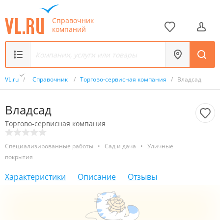
Справочник
компаний
VL.ru
/
Справочник
/
Торгово-сервисная компания
/
Владсад
Владсад
Торгово-сервисная компания
Специализированные работы
•
Сад и дача
•
Уличные
покрытия
Характеристики
Описание
Отзывы