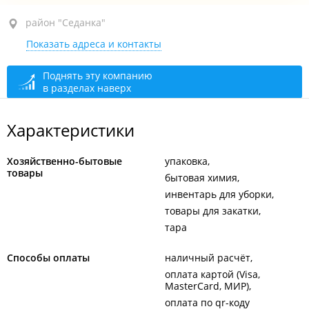
район "Седанка", ул. Шишкина, 62
район "Седанка"
Показать адреса и контакты
1-й этаж
закрыто, откроется в 08:00
Поднять эту компанию
в разделах наверх
Характеристики
Хозяйственно-бытовые
упаковка
товары
бытовая химия
инвентарь для уборки
товары для закатки
тара
Способы оплаты
наличный расчёт
оплата картой (Visa,
MasterCard, МИР)
оплата по qr-коду