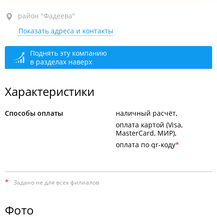
район "Фадеева", ул. Воропаева, 11 стр. 2
район "Фадеева"
Показать адреса и контакты
круглосуточно
Поднять эту компанию
в разделах наверх
Характеристики
Способы оплаты
наличный расчёт
оплата картой (Visa,
MasterCard, МИР)
оплата по qr-коду
*
Задано не для всех филиалов
Фото