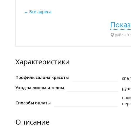
Все адреса
Показ
район "Ст
Характеристики
Профиль салона красоты
спа-
Уход за лицом и телом
руч
нал
Способы оплаты
пере
Описание