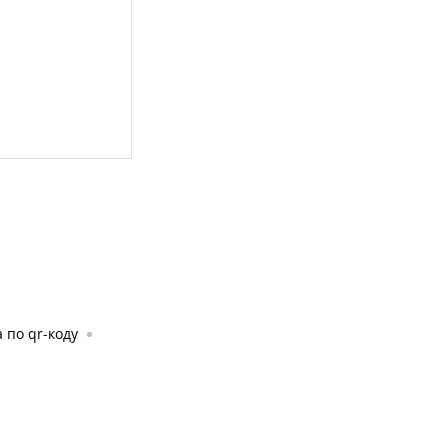
 по qr-коду