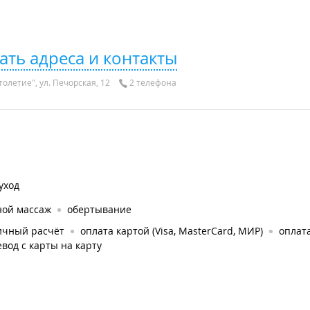
ать адреса и контакты
олетие", ул. Печорская, 12
2 телефона
уход
ной массаж
обертывание
ичный расчёт
оплата картой (Visa, MasterCard, МИР)
оплата
вод с карты на карту