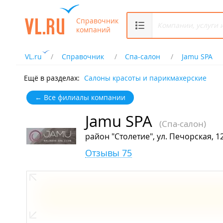
Справочник
компаний
VL.ru
Справочник
Спа-салон
Jamu SPA
Ещё в разделах:
Салоны красоты и парикмахерские
← Все филиалы компании
Jamu SPA
(Спа-салон)
район "Столетие", ул. Печорская, 1
Отзывы 75