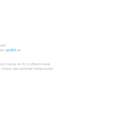
ния?
мо:
spr@VL.ru
лов
ссылка на VL.ru
обязательна.
 только при наличии гиперссылки.