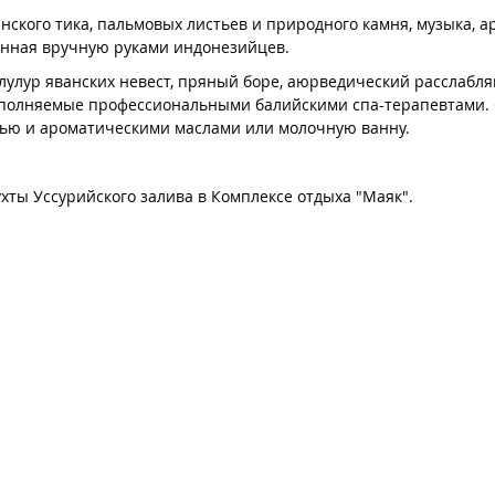
анского тика, пальмовых листьев и природного камня, музыка, а
анная вручную руками индонезийцев.
к лулур яванских невест, пряный боре, аюрведический рассла
ыполняемые профессиональными балийскими спа-терапевтами. 
лью и ароматическими маслами или молочную ванну.
ухты Уссурийского залива в Комплексе отдыха "Маяк".