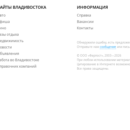
САЙТЫ ВЛАДИВОСТОКА
ИНФОРМАЦИЯ
вто
Справка
фиша
Вакансии
ино
Контакты
азы отдыха
едвижимость
Обнаружили ошибку, есть предложе
овости
Отправьте нам
сообщение
или пись
бъявления
© ООО «Фарпост», 2003—2026
абота во Владивостоке
При любом использовании материа
Цитирование в Интернете возможно
правочник компаний
Все права защищены.