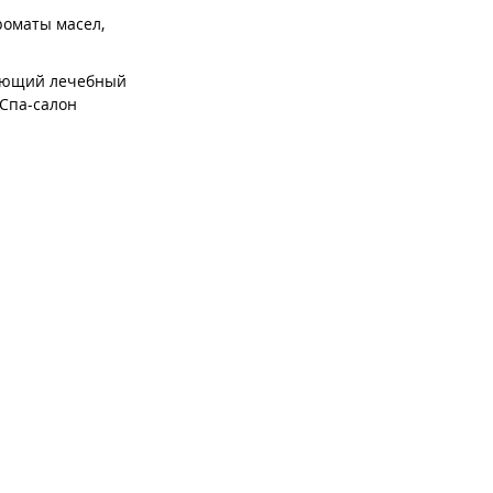
роматы масел,
бляющий лечебный
Спа-салон