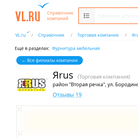
Справочник
компаний
VL.ru
Справочник
Торговая компания
Яr
Ещё в разделах:
Фурнитура мебельная
← Все филиалы компании
Яrus
(Торговая компания)
район "Вторая речка", ул. Бородинс
Отзывы 19