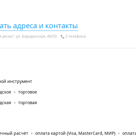
ать адреса и контакты
 речка", ул. Бородинская, 46/50
3 телефона
ной инструмент
дское
торговое
дская
торговая
ичный расчёт
оплата картой (Visa, MasterCard, МИР)
оплата