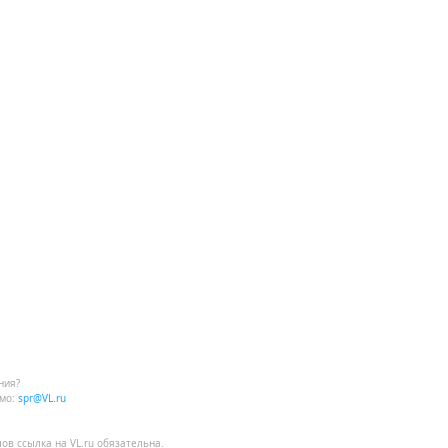
ния?
мо:
spr@VL.ru
лов
ссылка на VL.ru
обязательна.