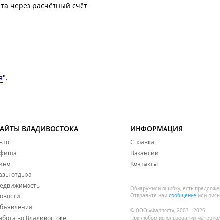
та через расчётный счёт
я
".
САЙТЫ ВЛАДИВОСТОКА
ИНФОРМАЦИЯ
вто
Справка
фиша
Вакансии
ино
Контакты
азы отдыха
едвижимость
Обнаружили ошибку, есть предложе
овости
Отправьте нам
сообщение
или пись
бъявления
© ООО «Фарпост», 2003—2026
абота во Владивостоке
При любом использовании материа