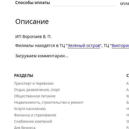
Способы оплаты
опла
Описание
ИП Воропаев В. П.
Филиалы находятся в ТЦ "
Зелёный остров
", ТЦ "
Виктори
Загружаем комментарии...
РАЗДЕЛЫ
Транспорт и перевозки
А
Отдых, развлечения, спорт
А
Общественное питание
К
Недвижимость, строительство и ремонт
Б
Услуги населению
Н
Финансы и страхование
Н
Снабжение компаний
О
Для бизнеса
Р