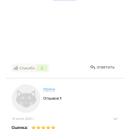
Заказывала авто в первый раз, поэтому было очень
много вопросов и они все были отвечены) всегда
были на связи!Сейчас Езжу и радуюсь. В моем
городе именно таких авто очень мало - все
обращают внимание.
ответить
Спасибо
2
Ирина
Отзывов
1
18 июля 2026 г.
Оценка: