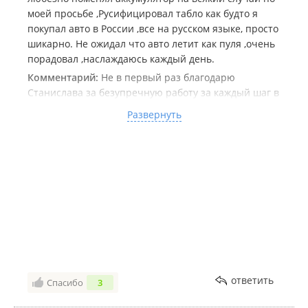
моей просьбе ,Русифицировал табло как будто я
покупал авто в России ,все на русском языке, просто
шикарно. Не ожидал что авто летит как пуля ,очень
порадовал ,наслаждаюсь каждый день.
Комментарий:
Не в первый раз благодарю
Станислава за безупречную работу за каждый шаг в
подборе ,транспортировки ,оформлению авто в
Развернуть
вставлю пять с плюсом ему и компании
ответить
Спасибо
3