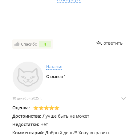
приходится объяснять клиентам о сложившейся
ситуации, о необходимости доплаты за фракт.
Комментарий:
Даже не смотря на установление
нового утиля, все равно буду ездить на японцах. Так
что следующая машина только через Станислава
ответить
Спасибо
4
Наталья
Отзывов
1
10 декабря 2025 г.
Оценка:
Достоинства:
Лучше быть не может
Недостатки:
Нет
Комментарий:
Добрый день!!! Хочу выразить