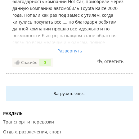
благодарность компании Hot Car, приобрели через
данную компанию автомобиль Toyota Raize 2020
года. Попали как раз под замес с утилем, когда
кинулись покупать все..… но благодаря ребятам
данной компании прошло все идеально и по
возможности быстро, на каждом этапе обратная
связь по всем мелочам и нюансам, полное
сопровождение от а до я..… Нам очень повезло, что
Развернуть
выбрали данную компанию, все следующие покупки
ответить
Спасибо
3
будут только через них. Кто думает через кого
вести, советую на все 100, обратитесь в данную
компанию и не пожалеете. Отдельная
благодарность Антону..… спасибо за терпение..… мы
были надоедливыми клиентами..… Желаю только
Загрузить еще...
процветания Вам и Вашей компании!!! Вы Профи в
своем деле!!!
РАЗДЕЛЫ
Транспорт и перевозки
Отдых, развлечения, спорт