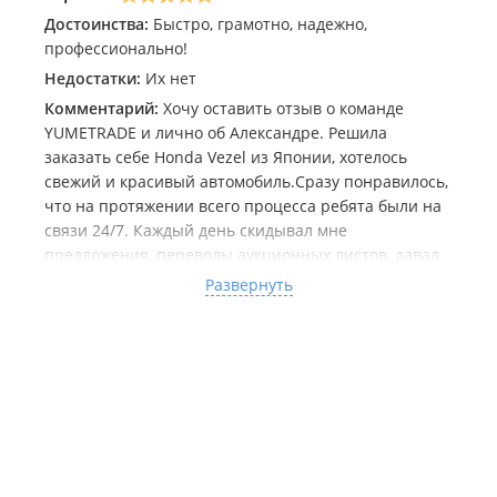
Достоинства:
Быстро, грамотно, надежно,
профессионально!
Недостатки:
Их нет
Комментарий:
Хочу оставить отзыв о команде
YUMETRADE и лично об Александре. Решила
заказать себе Honda Vezel из Японии, хотелось
свежий и красивый автомобиль.Сразу понравилось,
что на протяжении всего процесса ребята были на
связи 24/7. Каждый день скидывал мне
предложения, переводы аукционных листов, давал
полное понимание о состоянии авто, за которое
Развернуть
собираемся торговаться — никаких сюрпризов!
Автомобиль пришел быстро. Все документы
оформлены грамотно. Машина просто в идеале — я
в восторге! Огромное спасибо за честность и
профессиональную работу. Рекомендую всем, кто
боится заказывать — с этой командой точно не
пропадёте!