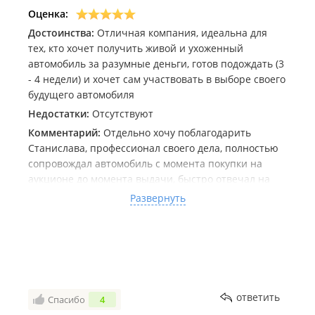
Оценка:
Достоинства:
Отличная компания, идеальна для
тех, кто хочет получить живой и ухоженный
автомобиль за разумные деньги, готов подождать (3
- 4 недели) и хочет сам участвовать в выборе своего
будущего автомобиля
Недостатки:
Отсутствуют
Комментарий:
Отдельно хочу поблагодарить
Станислава, профессионал своего дела, полностью
сопровождал автомобиль с момента покупки на
аукционе до момента выдачи, быстро отвечал на
все мои вопросы, так же осуществил и техническое
Развернуть
обслуживание (Автомобиль пришёл из тёплого
климата и к зиме не был готов)
ответить
Спасибо
4