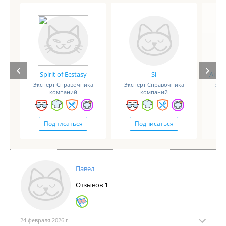
Spirit of Ecstasy
Si
Анге
Эксперт Справочника
Эксперт Справочника
Экс
компаний
компаний
Подписаться
Подписаться
Павел
Отзывов
1
24 февраля 2026 г.