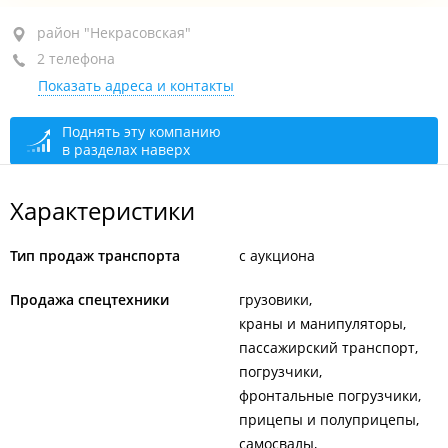
район "Некрасовская", пр-т Партизанский, 58
район "Некрасовская"
2 телефона
оф. 8
Показать адреса и контакты
+7 914 689-01-06
+7 984 146-62-61
Поднять эту компанию
в разделах наверх
закрыто, откроется через 53 мин.
Характеристики
Тип продаж транспорта
с аукциона
Продажа спецтехники
грузовики
краны и манипуляторы
пассажирский транспорт
погрузчики
фронтальные погрузчики
прицепы и полуприцепы
самосвалы