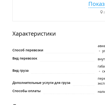
Показ
р
Характеристики
ави
Способ перевозки
у
Вид перевозок
вну
габ
Вид груза
с
пере
Дополнительные услуги для груза
эксп
Способы оплаты
нал