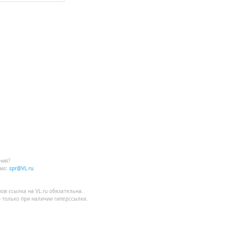
ния?
мо:
spr@VL.ru
лов
ссылка на VL.ru
обязательна.
 только при наличии гиперссылки.