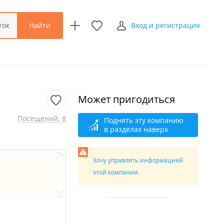
Найти
ток
Вход и регистрация
Может пригодиться
Посещений: 8
Поднять эту компанию
в разделах наверх
Хочу управлять информацией
этой компании.