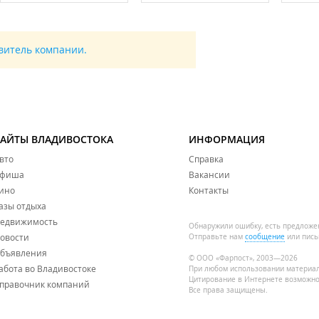
авитель компании.
САЙТЫ ВЛАДИВОСТОКА
ИНФОРМАЦИЯ
вто
Справка
фиша
Вакансии
ино
Контакты
азы отдыха
едвижимость
Обнаружили ошибку, есть предложе
овости
Отправьте нам
сообщение
или пись
бъявления
© ООО «Фарпост», 2003—2026
абота во Владивостоке
При любом использовании материа
Цитирование в Интернете возможно
правочник компаний
Все права защищены.