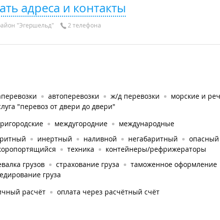
ать адреса и контакты
айон "Эгершельд"
2 телефона
аперевозки
автоперевозки
ж/д перевозки
морские и ре
слуга "перевоз от двери до двери"
тригородские
междугородние
международные
аритный
инертный
наливной
негабаритный
опасный
коропортящийся
техника
контейнеры/рефрижераторы
валка грузов
страхование груза
таможенное оформление
едирование груза
ичный расчёт
оплата через расчётный счёт