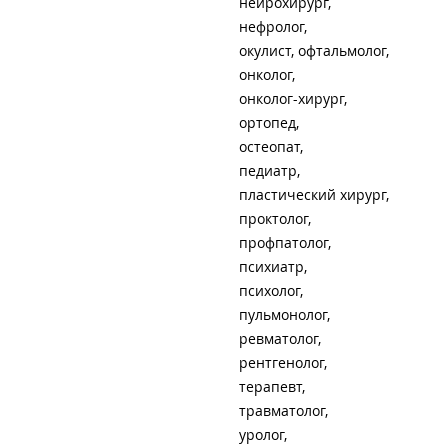
нейрохирург
нефролог
окулист, офтальмолог
онколог
онколог-хирург
ортопед
остеопат
педиатр
пластический хирург
проктолог
профпатолог
психиатр
психолог
пульмонолог
ревматолог
рентгенолог
терапевт
травматолог
уролог