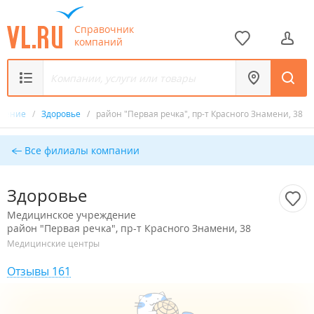
Справочник
компаний
ждение
/
Здоровье
/
район "Первая речка", пр-т Красного Знамени, 38
Все филиалы компании
Здоровье
Медицинское учреждение
район "Первая речка", пр-т Красного Знамени, 38
Медицинские центры
Отзывы 161