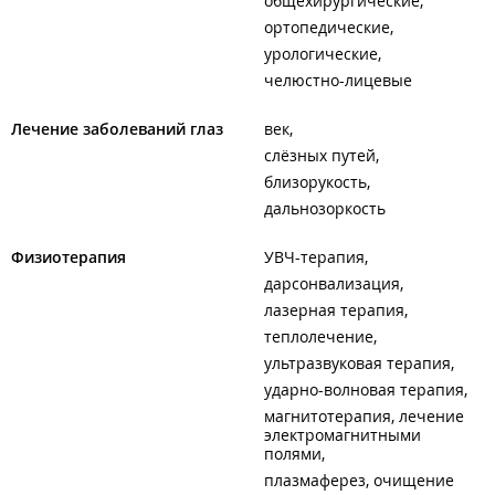
общехирургические
ортопедические
урологические
челюстно-лицевые
Лечение заболеваний глаз
век
слёзных путей
близорукость
дальнозоркость
Физиотерапия
УВЧ-терапия
дарсонвализация
лазерная терапия
теплолечение
ультразвуковая терапия
ударно-волновая терапия
магнитотерапия, лечение
электромагнитными
полями
плазмаферез, очищение