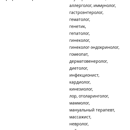
аллерголог, иммунолог
гастроэнтеролог
гематолог
генетик
гепатолог
гинеколог
гинеколог-эндокринолог
гомеопат
дерматовенеролог
диетолог
инфекционист
кардиолог
кинезиолог
лор, отоларинголог
маммолог
мануальный терапевт
массажист
невролог