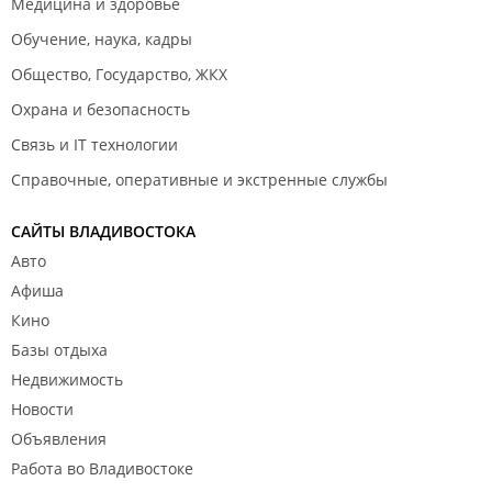
Общая площадь жилого дома 10 828 кв. м.
Медицина и здоровье
Разрешение на строительствоRU25304000-330/2017 от
Обучение, наука, кадры
19.09.2017 г. Выдано администрацией Владивостока.
Общество, Государство, ЖКХ
Охрана и безопасность
Связь и IT технологии
Июль 2020
Справочные, оперативные и экстренные службы
САЙТЫ ВЛАДИВОСТОКА
Авто
Афиша
Кино
Июнь 2020
Базы отдыха
Недвижимость
Новости
Объявления
Работа во Владивостоке