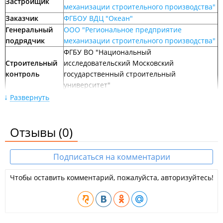
Январь 2021
Застройщик
механизации строительного производства"
Заказчик
ФГБОУ ВДЦ "Океан"
Генеральный
ООО "Региональное предприятие
подрядчик
механизации строительного производства"
ФГБУ ВО "Национальный
Строительный
исследовательский Московский
контроль
государственный строительный
Декабрь 2020
университет"
ФГБУ ВО "Национальный
Развернуть
исследовательский Московский
Проектировщик
государственный строительный
Отзывы
(0)
университет"
Дата начала
январь 2018 г.
строительства
Подписаться на комментарии
Дата сдачи
3 квартал 2019 г.
Ноябрь 2020
Описание ЖД "Галактика":
Чтобы оставить комментарий, пожалуйста, авторизуйтесь!
Жилой дом на 160 квартир для обслуживающего персонала
дружины "Галактика" и специалистов по обслуживанию
детей с ограниченными возможностями: