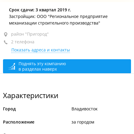
район "Пригород", ул. Артековская, 10 стр. 1
Срок сдачи: 3 квартал 2019 г.
Застройщик: ООО "Региональное предприятие
механизации строительного производства"
район "Пригород"
2 телефона
Показать адреса и контакты
Поднять эту компанию
в разделах наверх
Характеристики
Город
Владивосток
Расположение
за городом