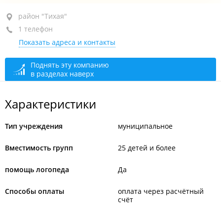
район "Тихая", ул. Сахалинская, 37А
район "Тихая"
1 телефон
+7 (423) 225-85-30
Показать адреса и контакты
закрыто, откроется в 07:00
Поднять эту компанию
в разделах наверх
Характеристики
Тип учреждения
муниципальное
Вместимость групп
25 детей и более
помощь логопеда
Да
Способы оплаты
оплата через расчётный
счёт