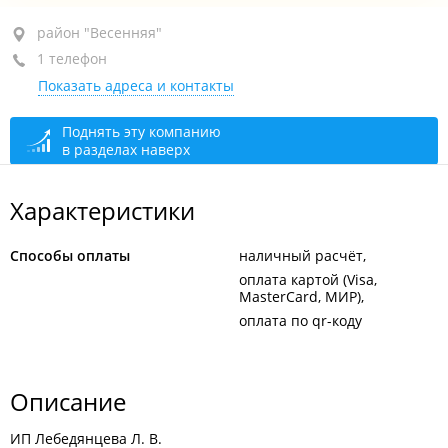
район "Весенняя", ул. Шоссейная 2-я, 7Д
район "Весенняя"
1 телефон
1-й этаж
Показать адреса и контакты
+7 (423) 238-42-12
открыто: 07:00–22:00
Поднять эту компанию
в разделах наверх
Характеристики
Способы оплаты
наличный расчёт
оплата картой (Visa,
MasterCard, МИР)
оплата по qr-коду
Описание
ИП Лебедянцева Л. В.