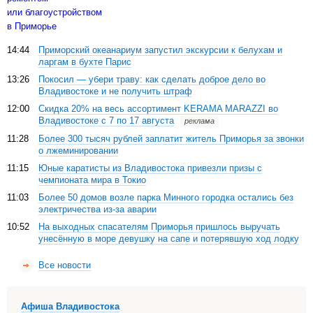
14:44
Приморский океанариум запустил экскурсии к белухам и
ларгам в бухте Парис
13:26
Покосил — убери траву: как сделать доброе дело во
Владивостоке и не получить штраф
12:00
Скидка 20% на весь ассортимент KERAMA MARAZZI во
Владивостоке с 7 по 17 августа
реклама
11:28
Более 300 тысяч рублей заплатит житель Приморья за звонки
о лжеминировании
11:15
Юные каратисты из Владивостока привезли призы с
чемпионата мира в Токио
11:03
Более 50 домов возле парка Минного городка остались без
электричества из-за аварии
10:52
На выходных спасателям Приморья пришлось выручать
унесённую в море девушку на сапе и потерявшую ход лодку
Все новости
Афиша Владивостока