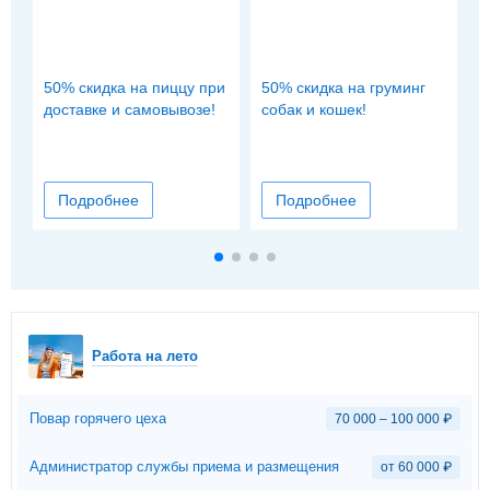
50% скидка на пиццу при
50% скидка на груминг
3
доставке и самовывозе!
собак и кошек!
у
с
Подробнее
Подробнее
Работа на лето
Повар горячего цеха
70 000 – 100 000
₽
Администратор службы приема и размещения
от 60 000
₽