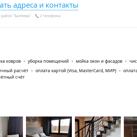
ать адреса и контакты
район "Баляева"
2 телефона
ка ковров
уборка помещений
мойка окон и фасадов
чис
ичный расчёт
оплата картой (Visa, MasterCard, МИР)
оплат
чётный счёт