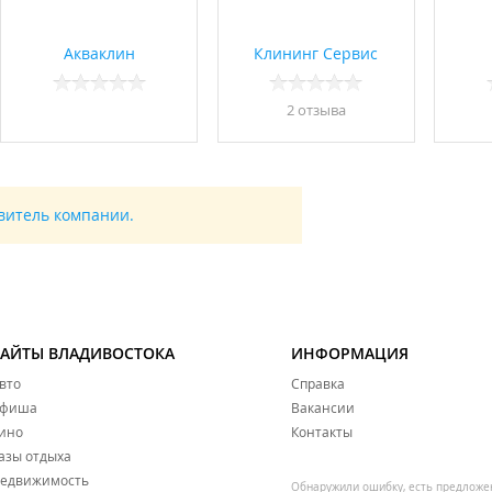
Акваклин
Клининг Сервис
2 отзывa
авитель компании.
САЙТЫ ВЛАДИВОСТОКА
ИНФОРМАЦИЯ
вто
Справка
фиша
Вакансии
ино
Контакты
азы отдыха
едвижимость
Обнаружили ошибку, есть предложе