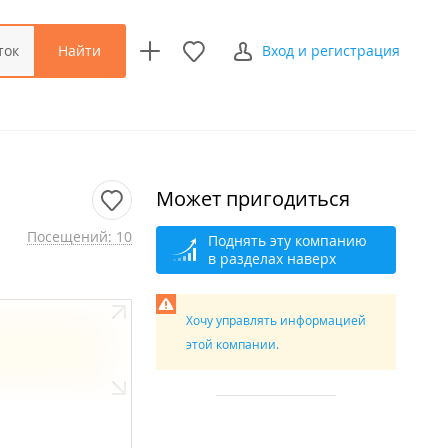
Найти
ток
Вход и регистрация
Может пригодиться
Посещений: 10
Поднять эту компанию
в разделах наверх
Хочу управлять информацией
этой компании.