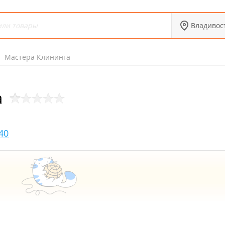
Владивос
Мастера Клининга
а
40