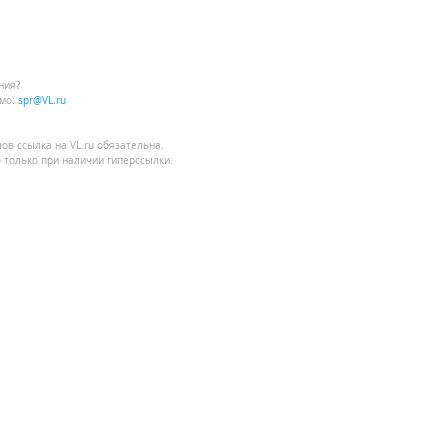
ния?
мо:
spr@VL.ru
лов
ссылка на VL.ru
обязательна.
 только при наличии гиперссылки.