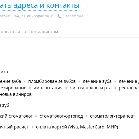
ать адреса и контакты
етие", "64, 71 микрорайоны"
3 телефона
роваться со специалистом.
ника
ение зуба
пломбирование зубов
лечение зуба
лечение 
тезирование
имплантация
чистка полости рта
реставра
ановка виниров
 зуб
кий стоматолог
стоматолог-ортопед
стоматолог-терапевт
ичный расчёт
оплата картой (Visa, MasterCard, МИР)