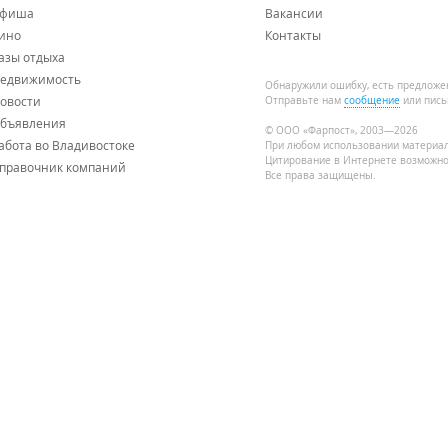
фиша
Вакансии
ино
Контакты
азы отдыха
едвижимость
Обнаружили ошибку, есть предложе
овости
Отправьте нам
сообщение
или пись
бъявления
© ООО «Фарпост», 2003—2026
абота во Владивостоке
При любом использовании материа
Цитирование в Интернете возможно
правочник компаний
Все права защищены.