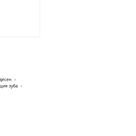
дёсен
ция зуба