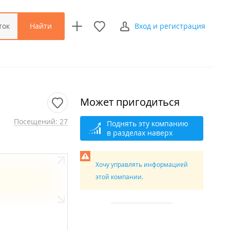
Найти
ток
Вход и регистрация
Может пригодиться
Посещений: 27
Поднять эту компанию
в разделах наверх
Хочу управлять информацией
этой компании.