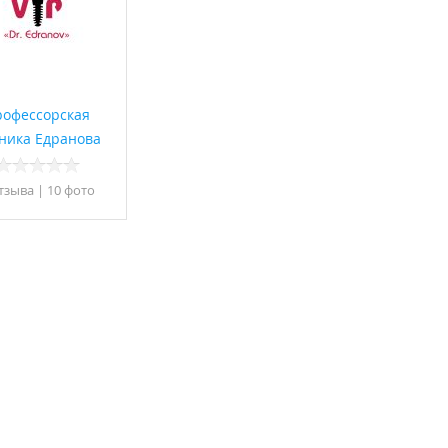
рофессорская
ника Едранова
тзывa
|
10 фото