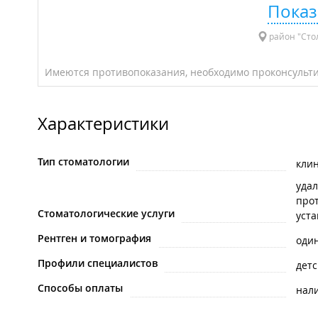
Показ
район "Стол
Имеются противопоказания, необходимо проконсульти
Характеристики
Тип стоматологии
кли
удал
про
Стоматологические услуги
уст
Рентген и томография
один
Профили специалистов
детс
Способы оплаты
нал