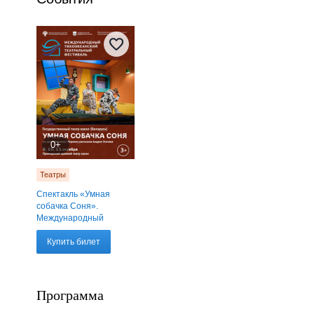
0+
Театры
Спектакль «Умная
собачка Соня».
Международный
тихоокеанский
театральный
Купить билет
фестиваль
Программа