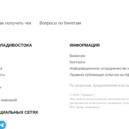
ак получить чек
Вопросы по билетам
ВЛАДИВОСТОКА
ИНФОРМАЦИЯ
Вакансии
Контакты
ха
Информационное сотрудничество и
сть
Правила публикации события на А
По вопросам, предложениям или о
я
© ООО "Примнет"
При любом использовании материалов ссы
 компаний
Цитирование в Интернете возможно тольк
Все права защищены.
ЦИАЛЬНЫХ СЕТЯХ