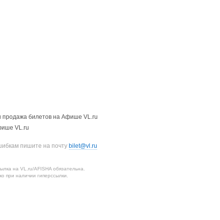
 продажа билетов на Афише VL.ru
фише VL.ru
шибкам пишите на почту
bilet@vl.ru
лка на VL.ru/AFISHA обязательна.
о при наличии гиперссылки.