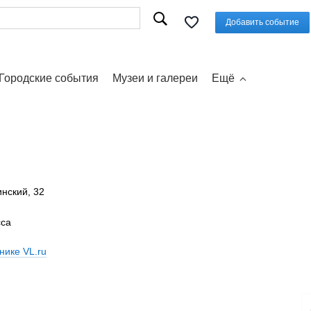
Добавить событие
Городские события
Музеи и галереи
Ещё
инский, 32
сса
нике VL.ru