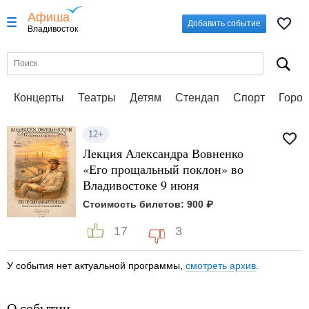
Афиша
Добавить событие
Владивосток
Концерты
Театры
Детям
Стендап
Спорт
Город
12+
Лекция Александра Вовненко
«Его прощальный поклон» во
Владивостоке 9 июня
Стоимость билетов: 900 ₽
17
3
У события нет актуальной программы,
смотреть архив
.
О событии