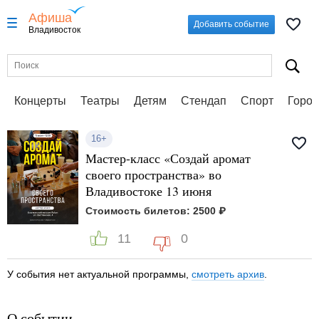
Афиша
Добавить событие
Владивосток
Концерты
Театры
Детям
Стендап
Спорт
Город
16+
Мастер-класс «Создай аромат
своего пространства» во
Владивостоке 13 июня
Стоимость билетов: 2500 ₽
11
0
У события нет актуальной программы,
смотреть архив
.
О событии