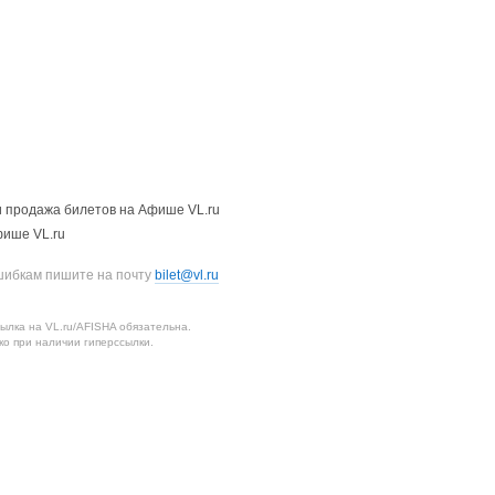
 продажа билетов на Афише VL.ru
фише VL.ru
шибкам пишите на почту
bilet@vl.ru
лка на VL.ru/AFISHA обязательна.
о при наличии гиперссылки.