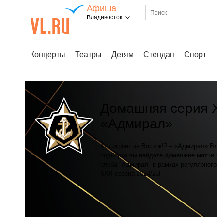
Афиша
Владивосток
Концерты
Театры
Детям
Стендап
Спорт
Домашняя серия 
«Адмирал»
Кто играет за Восток!? – «Адмирал» В
подборке вы найдете домашние матчи 
клуба "Адмирал" в рамках регулярног
КХЛ сезона 2024/25!