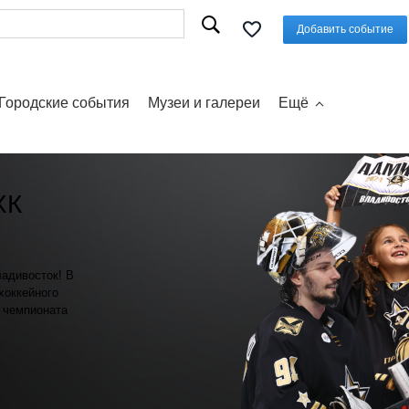
Добавить событие
Городские события
Музеи и галереи
Ещё
ХК
ладивосток! В
хоккейного
о чемпионата