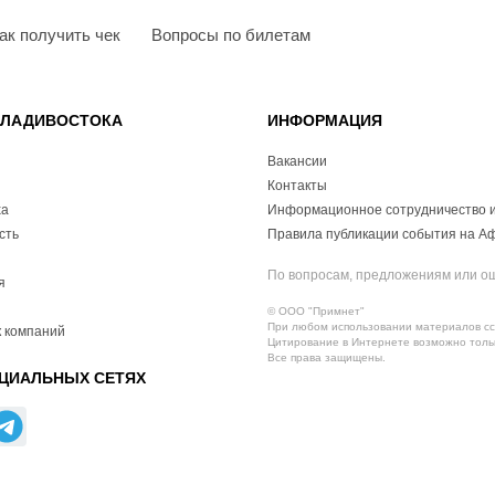
ак получить чек
Вопросы по билетам
ВЛАДИВОСТОКА
ИНФОРМАЦИЯ
Вакансии
Контакты
ха
Информационное сотрудничество и
сть
Правила публикации события на А
По вопросам, предложениям или о
я
© ООО "Примнет"
При любом использовании материалов ссы
 компаний
Цитирование в Интернете возможно тольк
Все права защищены.
ЦИАЛЬНЫХ СЕТЯХ