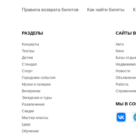
Правила возврата билетов
Как найти билеты
К
РАЗДЕЛЫ
САЙТЫ 
Концерты
Авто
Театры
Кино
Детям
Базы отды
Стендап
Недвижимо
Спорт
Новости
Городские события
Объявлени
Музеи и галереи
Работа
Вечеринки
Справочник
Экскурсии и туры
МЫ В СО
Развлечения
Скидки
Мастер-классы
Цирк
Обучение