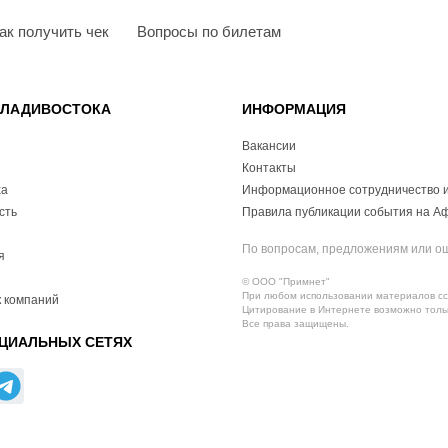
ак получить чек
Вопросы по билетам
ВЛАДИВОСТОКА
ИНФОРМАЦИЯ
Вакансии
Контакты
ха
Информационное сотрудничество и
сть
Правила публикации события на А
По вопросам, предложениям или о
я
© ООО "Примнет"
При любом использовании материалов ссы
 компаний
Цитирование в Интернете возможно тольк
Все права защищены.
ЦИАЛЬНЫХ СЕТЯХ