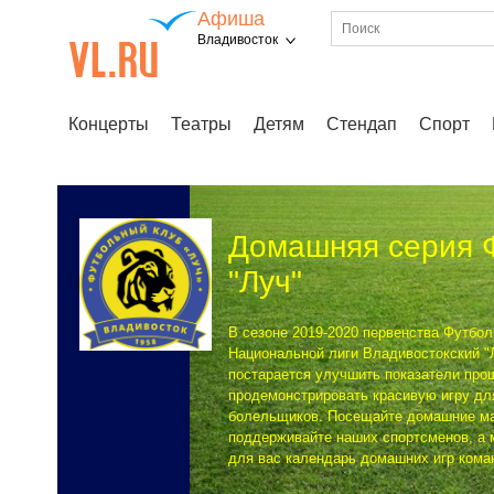
Афиша
Владивосток
Концерты
Театры
Детям
Стендап
Спорт
Домашняя серия 
"Луч"
В сезоне 2019-2020 первенства Футбо
Национальной лиги Владивостокский "
постарается улучшить показатели про
продемонстрировать красивую игру дл
болельщиков. Посещайте домашние ма
поддерживайте наших спортсменов, а 
для вас календарь домашних игр кома