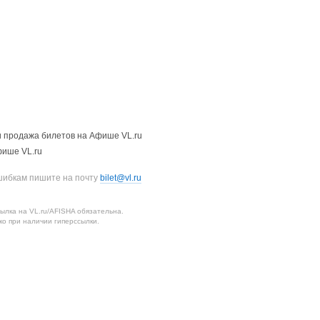
 продажа билетов на Афише VL.ru
фише VL.ru
шибкам пишите на почту
bilet@vl.ru
лка на VL.ru/AFISHA обязательна.
о при наличии гиперссылки.