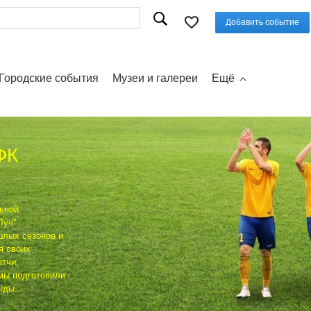
Добавить событие
Городские события
Музеи и галереи
Ещё
ФК
льной
Луч"
шлых сезонов и
я своих
тчи,
мы подготовили
нды.