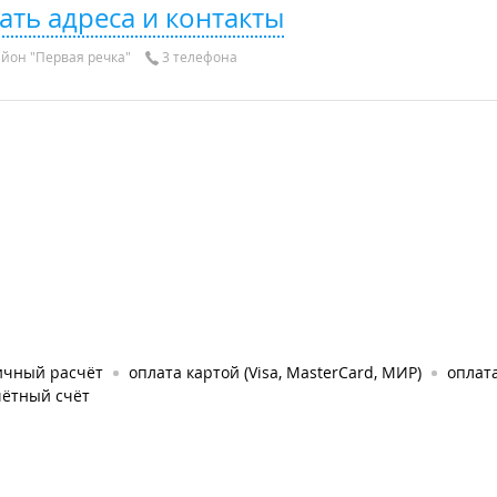
ать адреса и контакты
йон "Первая речка"
3 телефона
ичный расчёт
оплата картой (Visa, MasterCard, МИР)
оплат
чётный счёт