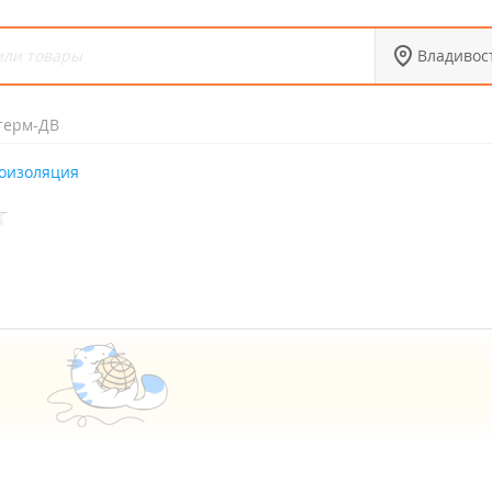
Владивос
терм-ДВ
оизоляция