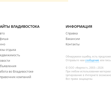
САЙТЫ ВЛАДИВОСТОКА
ИНФОРМАЦИЯ
вто
Справка
фиша
Вакансии
ино
Контакты
азы отдыха
едвижимость
Обнаружили ошибку, есть предложе
овости
Отправьте нам
сообщение
или пись
бъявления
© ООО «Фарпост», 2003—2026
абота во Владивостоке
При любом использовании материа
Цитирование в Интернете возможно
правочник компаний
Все права защищены.