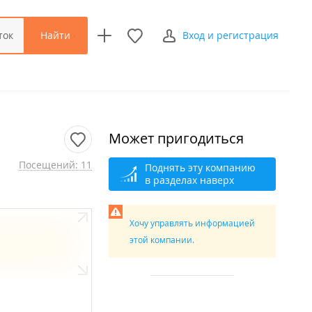
Найти
ток
Вход и регистрация
Может пригодиться
Посещений: 11
Поднять эту компанию
в разделах наверх
Хочу управлять информацией
этой компании.