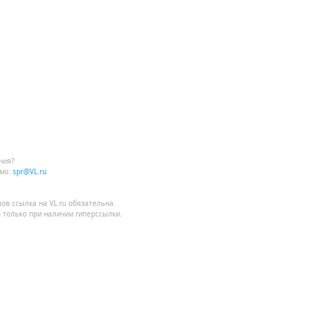
ния?
мо:
spr@VL.ru
лов
ссылка на VL.ru
обязательна.
 только при наличии гиперссылки.