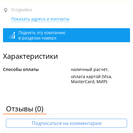
Уссурийск, ул. Ленина (с. Воздвиженка), 4
Уссурийск
Показать адреса и контакты
1-й этаж
закрыто, откроется в 09:00
Поднять эту компанию
в разделах наверх
Характеристики
Способы оплаты
наличный расчёт
оплата картой (Visa,
MasterCard, МИР)
Отзывы
(0)
Подписаться на комментарии