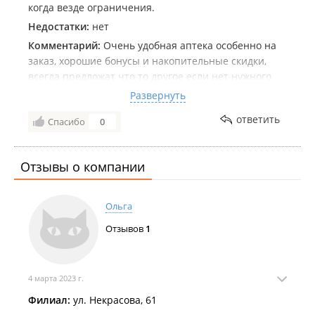
когда везде ограничения.
Недостатки:
нет
Комментарий:
Очень удобная аптека особенно на
заказ, хорошие бонусы и накопительные скидки,
всегда предложат что то другое если нет нужного
лекарства фармацевты грамотные и вежливые, если
Развернуть
и бывает очередь то только на Краснознаменной в
ответить
Спасибо
0
других филиалах не замечал. Пользуюсь в основном
только этой аптекой.
Отзывы о компании
Ольга
Отзывов
1
4 марта 2023 г.
Филиал:
ул. Некрасова, 61