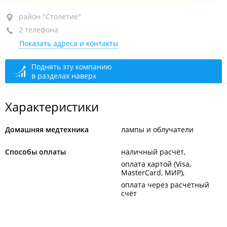
район "Столетие", ул. Гамарника, 14Б
район "Столетие"
2 телефона
+7 924 373-53-91
Показать адреса и контакты
+7 924 373-52-58
сегодня закрыто
Поднять эту компанию
в разделах наверх
Характеристики
Домашняя медтехника
лампы и облучатели
Способы оплаты
наличный расчёт
оплата картой (Visa,
MasterCard, МИР)
оплата через расчётный
счёт