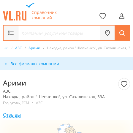
Справочник
компаний
чник
/
АЗС
/
Арими
/
Находка, район "Шевченко", ул. Сахалинская, 39
Все филиалы компании
Арими
АЗС
Находка, район "Шевченко", ул. Сахалинская, 39А
Газ, уголь, ГСМ
•
АЗС
Отзывы