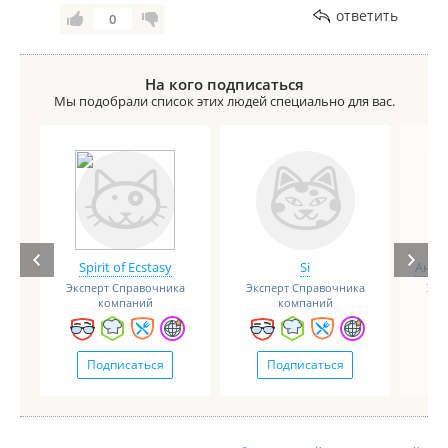
ответить
0
На кого подписаться
Мы подобрали список этих людей специально для вас.
Spirit of Ecstasy
Si
Анге
Эксперт Справочника
Эксперт Справочника
Экс
компаний
компаний
Подписаться
Подписаться