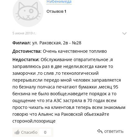
Нибенимеда
Отзывов
1
5 июня 2019 г.
Филиал:
ул. Раковская, 2в - №28
Достоинства:
Очень качественное топливо
Недостатки:
Обслуживание отвратительное ,я
заправляюсь раз в две недели,всегда какие то
заморочки ,то слив ,то технологический
перерыв,если передо мной человек заправляется
по безналу полчаса печатают бумажки ,месяц 95
бензина не было вообще,наведите порядок а то
ощущение что эта АЗС застряла в 70 годах всем
просто чихать на клиентов,я теперь всем знакомым
говорю что Альянс на Раковской обьезжайте
стороной,позорище
ответить
Спасибо
0