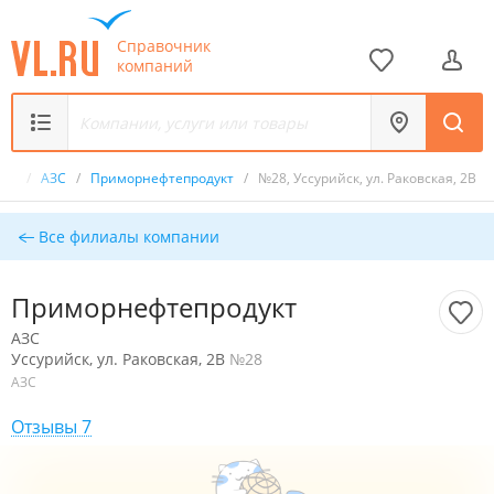
Справочник
компаний
ик
/
АЗС
/
Приморнефтепродукт
/
№28, Уссурийск, ул. Раковская, 2В
Все филиалы компании
Приморнефтепродукт
АЗС
Уссурийск, ул. Раковская, 2В
№28
АЗС
Отзывы 7