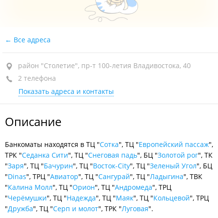
Все адреса
район "Столетие", пр-т 100-летия Владивостока, 40
2 телефона
Показать адреса и контакты
Описание
Банкоматы находятся в ТЦ "
Сотка
", ТЦ "
Европейский пассаж
",
ТРК "
Седанка Сити
", ТЦ "
Снеговая падь
", БЦ "
Золотой рог
", ТК
"
Заря
", ТЦ "
Бачурин
", ТЦ "
Восток-City
", ТЦ "
Зеленый Угол
", БЦ
"
Dinas
", ТРЦ "
Авиатор
", ТЦ "
Сангурай
", ТЦ "
Ладыгина
", ТВК
"
Калина Молл
", ТЦ "
Орион
", ТЦ "
Андромеда
", ТРЦ
"
Черёмушки
", ТЦ "
Надежда
", ТЦ "
Маяк
", ТЦ "
Кольцевой
", ТРЦ
"
Дружба
", ТЦ "
Серп и молот
", ТРК "
Луговая
".