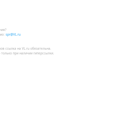
ния?
мо:
spr@VL.ru
лов
ссылка на VL.ru
обязательна.
 только при наличии гиперссылки.