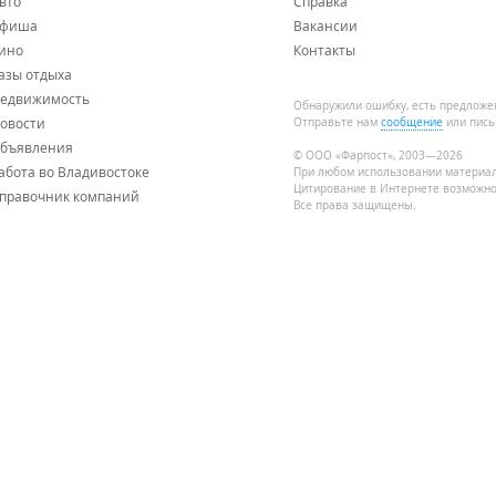
вто
Справка
фиша
Вакансии
ино
Контакты
азы отдыха
едвижимость
Обнаружили ошибку, есть предложе
овости
Отправьте нам
сообщение
или пись
бъявления
© ООО «Фарпост», 2003—2026
абота во Владивостоке
При любом использовании материа
Цитирование в Интернете возможно
правочник компаний
Все права защищены.