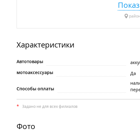
Показ
район
Характеристики
Автотовары
акк
мотоаксессуары
Да
нал
Способы оплаты
пере
*
Задано не для всех филиалов
Фото