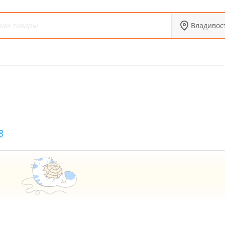
Владивос
8