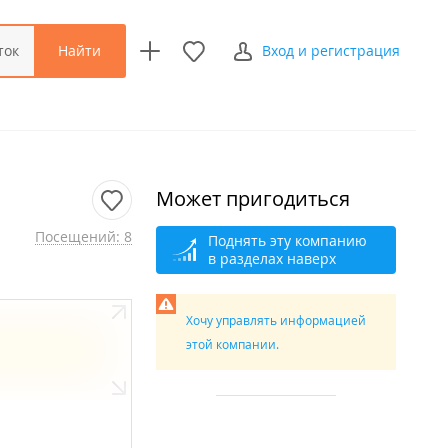
Найти
ток
Вход и регистрация
Может пригодиться
Посещений: 8
Поднять эту компанию
в разделах наверх
Хочу управлять информацией
этой компании.