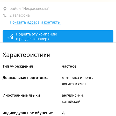
район "Некрасовская", ул. Круговая 1-я, 25А
район "Некрасовская"
2 телефона
оф. 222, 232
Показать адреса и контакты
+7 924 431-09-01
+7 952 080-54-96
Поднять эту компанию
в разделах наверх
открыто: 08:00–19:30
Характеристики
Тип учреждения
частное
Дошкольная подготовка
моторика и речь
логика и счет
Иностранные языки
английский
китайский
индивидуальное обучение
Да