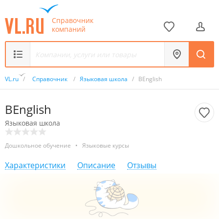
Справочник
компаний
VL.ru
/
Справочник
/
Языковая школа
/
BEnglish
BEnglish
Языковая школа
Дошкольное обучение
•
Языковые курсы
Характеристики
Описание
Отзывы