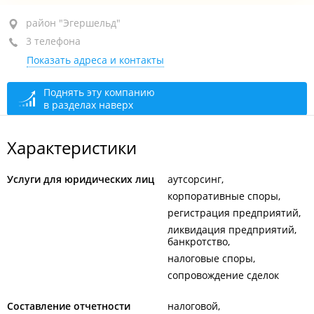
район "Эгершельд", ул. Станюковича, 48/9
район "Эгершельд"
3 телефона
2-й этаж, оф. 60б
Показать адреса и контакты
+7 902 524-26-97
+7 (423) 254-26-97
Поднять эту компанию
в разделах наверх
+7 (423) 233-73-27
сегодня закрыто
Характеристики
Услуги для юридических лиц
аутсорсинг
корпоративные споры
регистрация предприятий
ликвидация предприятий,
банкротство
налоговые споры
сопровождение сделок
Составление отчетности
налоговой