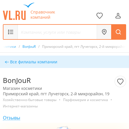
Справочник
компаний
косметики
/
BonJouR
/
Приморский край, пгт Лучегорск, 2-й микрорайон, 
Все филиалы компании
BonJouR
Магазин косметики
Приморский край, пгт Лучегорск, 2-й микрорайон, 19
Хозяйственно-бытовые товары
•
Парфюмерия и косметика
•
Интернет-магазины
Отзывы