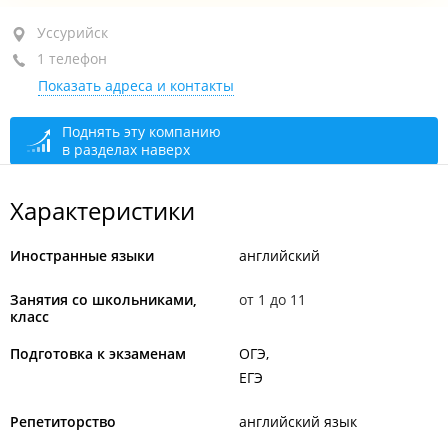
Уссурийск, ул. Кирова, 69
Уссурийск
1 телефон
3-й этаж
Показать адреса и контакты
+7 914 660-24-22
закрыто, откроется в 09:00
Поднять эту компанию
в разделах наверх
Характеристики
Иностранные языки
английский
Занятия со школьниками,
от 1 до 11
класс
Подготовка к экзаменам
ОГЭ
ЕГЭ
Репетиторство
английский язык