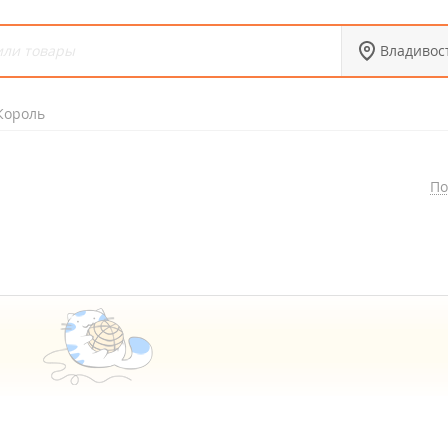
Владивос
Король
По