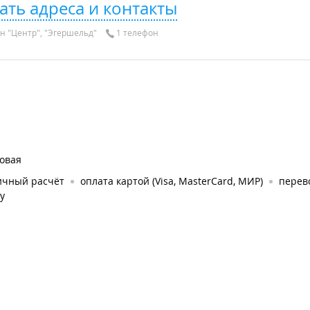
ать адреса и контакты
н "Центр", "Эгершельд"
1 телефон
овая
ичный расчёт
оплата картой (Visa, MasterCard, МИР)
перев
у