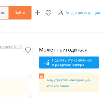
Найти
ток
Вход и регистрация
сещений: 17
Может пригодиться
Поднять эту компанию
в разделах наверх
Хочу управлять информацией
этой компании.