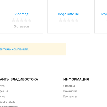
Vladmag
Кофекапс ВЛ
Му
5 отзывов
авитель компании.
САЙТЫ ВЛАДИВОСТОКА
ИНФОРМАЦИЯ
вто
Справка
фиша
Вакансии
ино
Контакты
азы отдыха
едвижимость